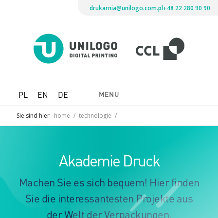
drukarnia@unilogo.com.pl
+48 22 280 90 90
Drukarni
Unilogo
Digital
Printing
MENU
PL
EN
DE
Sie sind hier
home
/
technologie
/
Akademie Druck
Machen Sie es sich bequem! Hier finden
Sie die interessantesten Projekte aus
der Welt der Verpackungen,