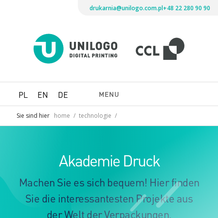
drukarnia@unilogo.com.pl
+48 22 280 90 90
Drukarni
Unilogo
Digital
Printing
MENU
PL
EN
DE
Sie sind hier
home
/
technologie
/
Akademie Druck
Machen Sie es sich bequem! Hier finden
Sie die interessantesten Projekte aus
der Welt der Verpackungen,