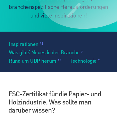
branchenspezifische Herausforderungen
und viele Inspirationen!
Inspirationen
42
Was gibt´s Neues in der Branche
7
Rund um UDP herum
Technologie
13
9
FSC-Zertifikat für die Papier- und
Holzindustrie. Was sollte man
darüber wissen?