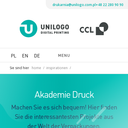
drukarnia@unilogo.com.pl
+48 22 280 90 90
Drukarni
Unilogo
Digital
Printing
MENU
PL
EN
DE
Sie sind hier
home
/
inspirationen
/
Akademie Druck
Machen Sie es sich bequem! Hier finden
Sie die interessantesten Projekte aus
der Welt der Verpackungen,