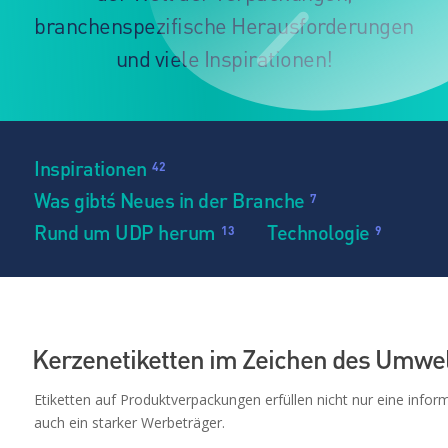
branchenspezifische Herausforderungen
und viele Inspirationen!
Inspirationen
42
Was gibt´s Neues in der Branche
7
Rund um UDP herum
Technologie
13
9
Kerzenetiketten im Zeichen des Umwe
Etiketten auf Produktverpackungen erfüllen nicht nur eine inform
auch ein starker Werbeträger.