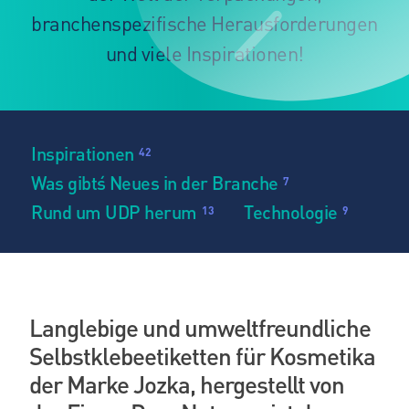
branchenspezifische Herausforderungen
und viele Inspirationen!
Inspirationen
42
Was gibt´s Neues in der Branche
7
Rund um UDP herum
Technologie
13
9
Langlebige und umweltfreundliche
Selbstklebeetiketten für Kosmetika
der Marke Jozka, hergestellt von