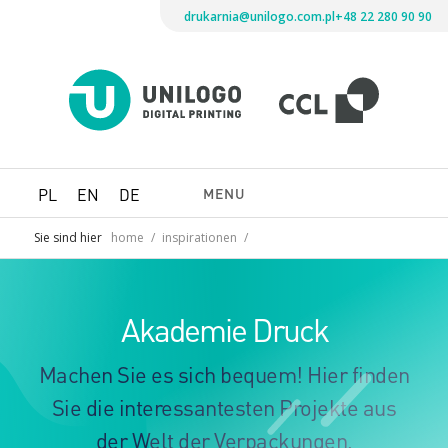
drukarnia@unilogo.com.pl
+48 22 280 90 90
Drukarni
Unilogo
Digital
Printing
MENU
PL
EN
DE
Sie sind hier
home
/
inspirationen
/
Akademie Druck
Machen Sie es sich bequem! Hier finden
Sie die interessantesten Projekte aus
der Welt der Verpackungen,