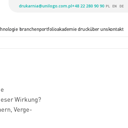
drukarnia@unilogo.com.pl
+48 22 280 90 90
PL
EN
DE
chnologie
branchen
portfolio
akademie druck
über uns
kontakt
ie
dieser Wirkung?
nern, Verge-