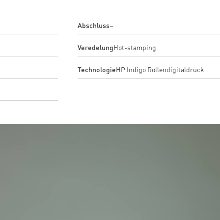
Abschluss
–
Veredelung
Hot-stamping
Technologie
HP Indigo Rollendigitaldruck