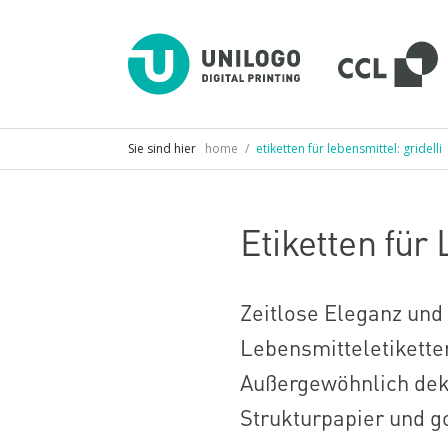
D
U
D
P
Sie sind hier
home
/
etiketten für lebensmittel: gridelli
Etiketten für 
Zeitlose Eleganz und 
Lebensmitteletiketten
Außergewöhnlich deko
Strukturpapier und g