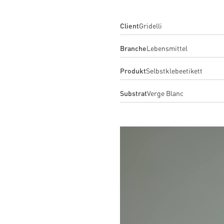
Client
Gridelli
Branche
Lebensmittel
Produkt
Selbstklebeetikett
Substrat
Verge Blanc