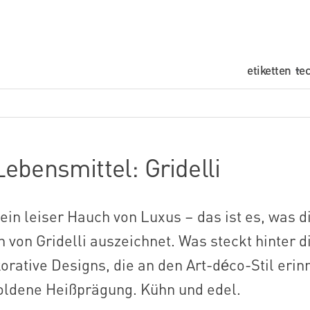
rukarnia
etiketten
te
nilogo
igital
rinting
Lebensmittel: Gridelli
ein leiser Hauch von Luxus – das ist es, was d
 von Gridelli auszeichnet. Was steckt hinter 
rative Designs, die an den Art-déco-Stil erin
oldene Heißprägung. Kühn und edel.