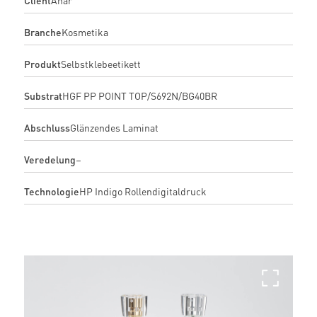
Branche
Kosmetika
Produkt
Selbstklebeetikett
Substrat
HGF PP POINT TOP/S692N/BG40BR
Abschluss
Glänzendes Laminat
Veredelung
–
Technologie
HP Indigo Rollendigitaldruck