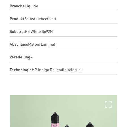
Branche
Liquide
Produkt
Selbstklebeetikett
Substrat
PE White S692N
Abschluss
Mattes Laminat
Veredelung
–
Technologie
HP Indigo Rollendigitaldruck